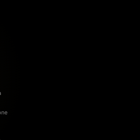
a
one